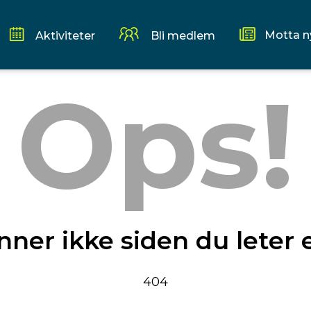
Motta n
Aktiviteter
Bli medlem
Ops!
inner ikke siden du leter 
404