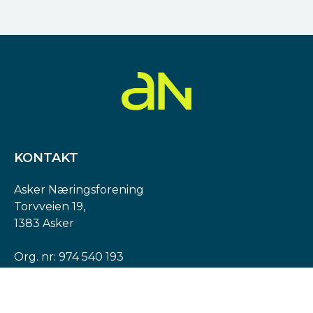
KONTAKT
Asker Næringsforening
Torvveien 19,
1383 Asker
Org. nr: 974 540 193
post@askern.no