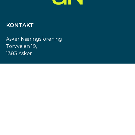
KONTAKT
Asker Næringsforening
Torvveien 19,
1383 Asker
Org. nr: 974 540 193
post@askern.no
INFORMASJON
Personvernerklæring