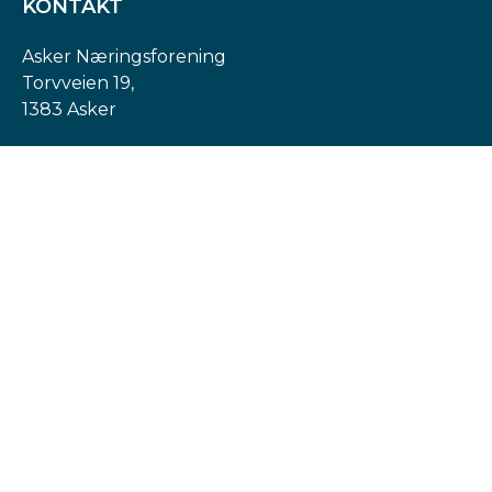
KONTAKT
Asker Næringsforening
Torvveien 19,
1383 Asker
Org. nr: 974 540 193
post@askern.no
INFORMASJON
Personvernerklæring
Cookies informasjon