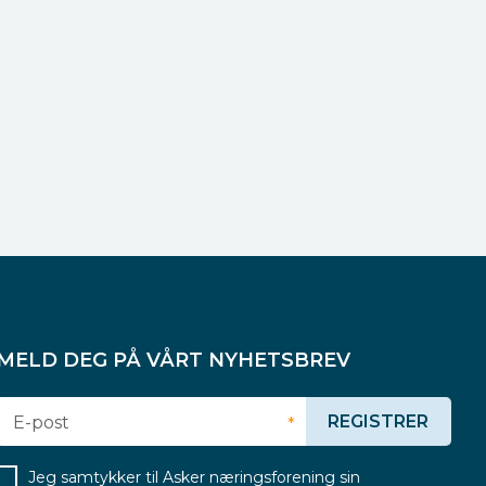
MELD DEG PÅ VÅRT NYHETSBREV
REGISTRER
E-post
*
Jeg samtykker til Asker næringsforening sin