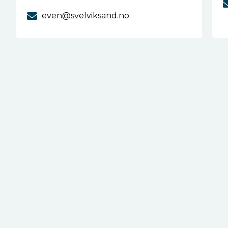
even@svelviksand.no