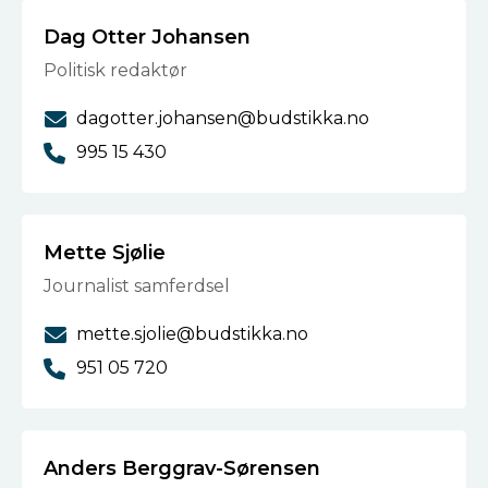
Dag Otter Johansen
Politisk redaktør
dagotter.johansen@budstikka.no
995 15 430
Mette Sjølie
Journalist samferdsel
mette.sjolie@budstikka.no
951 05 720
Anders Berggrav-Sørensen