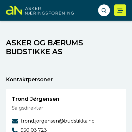
ASKER OG BÆRUMS
BUDSTIKKE AS
Kontaktpersoner
Trond Jørgensen
Salgsdirektør
trond.jorgensen@budstikka.no
950 03 723