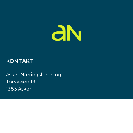
KONTAKT
Asker Næringsforening
Torvveien 19,
1383 Asker
Org. nr: 974 540 193
post@askern.no