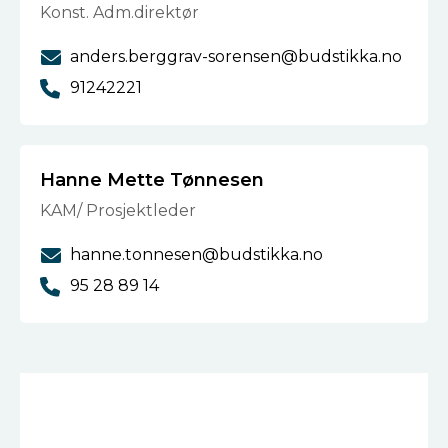
Konst. Adm.direktør
anders.berggrav-sorensen@budstikka.no
91242221
Hanne Mette Tønnesen
KAM/ Prosjektleder
hanne.tonnesen@budstikka.no
95 28 89 14