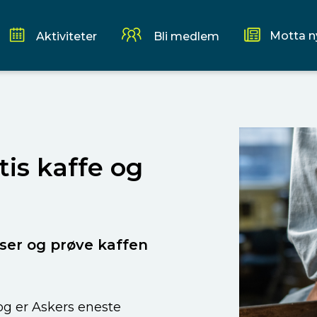
Motta n
Aktiviteter
Bli medlem
tis kaffe og
iser og prøve kaffen
 og er Askers eneste