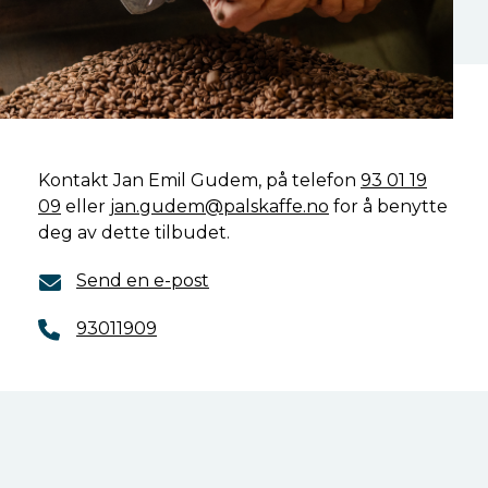
Kontakt Jan Emil Gudem, på telefon
93 01 19
09
eller
jan.gudem@palskaffe.no
for å benytte
deg av dette tilbudet.
Send en e-post
93011909