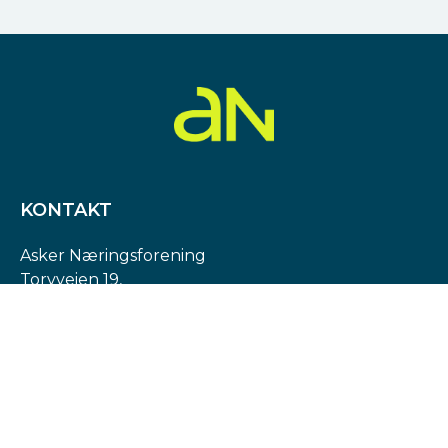
KONTAKT
Asker Næringsforening
Torvveien 19,
1383 Asker
Org. nr: 974 540 193
post@askern.no