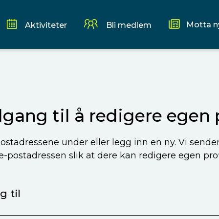
Motta n
Aktiviteter
Bli medlem
ilgang til å redigere egen p
ostadressene under eller legg inn en ny. Vi sende
 e-postadressen slik at dere kan redigere egen profi
 til