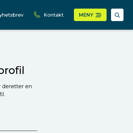
yhetsbrev
Kontakt
MENY
rofil
r deretter en
l.