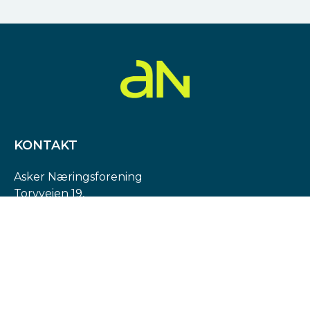
KONTAKT
Asker Næringsforening
Torvveien 19,
1383 Asker
Org. nr: 974 540 193
post@askern.no