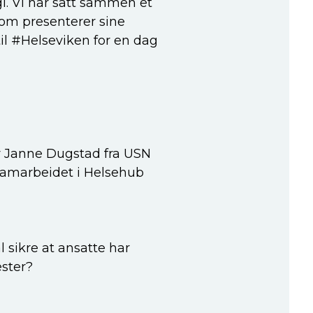
i. Vi har satt sammen et
som presenterer sine
il #Helseviken for en dag
r Janne Dugstad fra USN
samarbeidet i Helsehub
l sikre at ansatte har
ster?