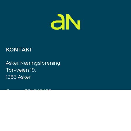
KONTAKT
Asker Næringsforening
Torvveien 19,
1383 Asker
Org. nr: 974 540 193
post@askern.no
INFORMASJON