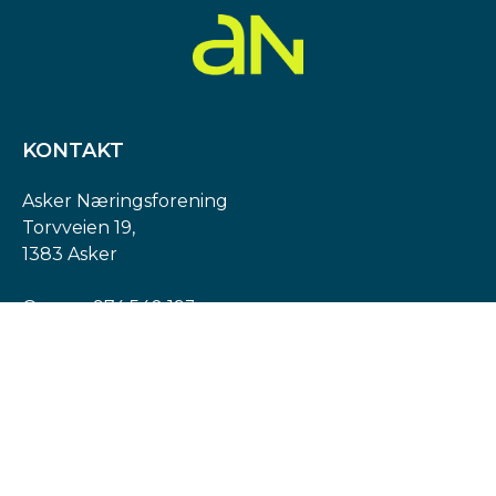
KONTAKT
Asker Næringsforening
Torvveien 19,
1383 Asker
Org. nr: 974 540 193
post@askern.no
INFORMASJON