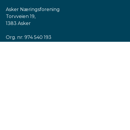
Asker Næringsforening
Torvveien 19,
1383 Asker
Org. nr: 974 540 193
post@askern.no
INFORMASJON
Personvernerklæring
Cookies informasjon