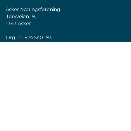
Asker Næringsforening
Torvveien 19,
1383 Asker
Org. nr: 974 540 193
post@askern.no
INFORMASJON
Personvernerklæring
Cookies informasjon